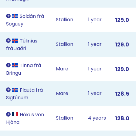
Soldán frá
Stallion
1 year
129.0
Söguey
Túliníus
Stallion
1 year
129.0
frá Jaðri
Tinna frá
Mare
1 year
129.0
Bringu
Flauta frá
Mare
1 year
128.5
Sigtúnum
Hókus von
Stallion
4 years
128.0
Hjóna