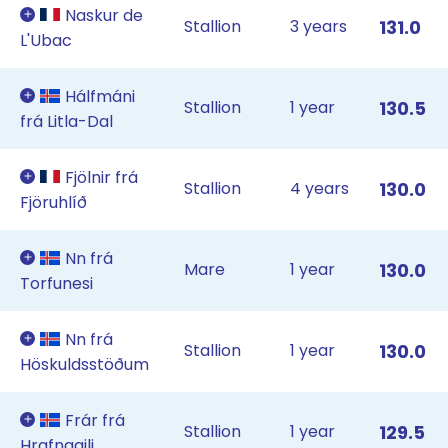
Naskur de
Stallion
3 years
131.0
L'Ubac
Hálfmáni
Stallion
1 year
130.5
frá Litla-Dal
Fjölnir frá
Stallion
4 years
130.0
Fjöruhlíð
Nn frá
Mare
1 year
130.0
Torfunesi
Nn frá
Stallion
1 year
130.0
Höskuldsstöðum
Frár frá
Stallion
1 year
129.5
Hrafnagili