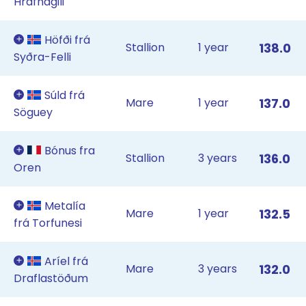
Hrafnagili
Höfði frá
Stallion
1 year
138.0
Syðra-Felli
Súld frá
Mare
1 year
137.0
Söguey
Bónus fra
Stallion
3 years
136.0
Oren
Metalía
Mare
1 year
132.5
frá Torfunesi
Aríel frá
Mare
3 years
132.0
Draflastöðum