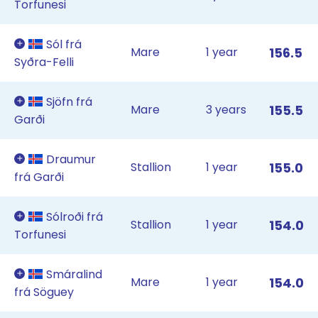
Torfunesi
Sól frá
Mare
1 year
156.5
Syðra-Felli
Sjöfn frá
Mare
3 years
155.5
Garði
Draumur
Stallion
1 year
155.0
frá Garði
Sólroði frá
Stallion
1 year
154.0
Torfunesi
Smáralind
Mare
1 year
154.0
frá Söguey