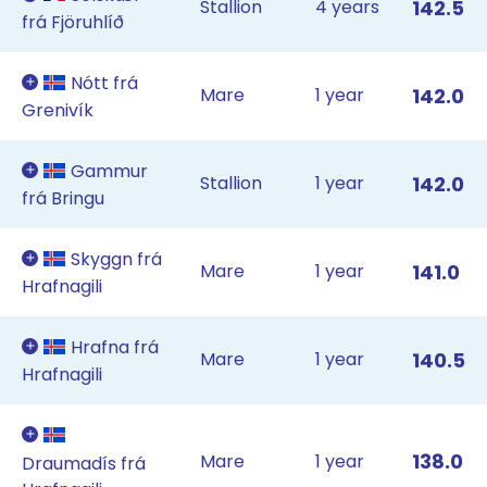
Stallion
4 years
142.5
frá Fjöruhlíð
Nótt frá
Mare
1 year
142.0
Grenivík
Gammur
Stallion
1 year
142.0
frá Bringu
Skyggn frá
Mare
1 year
141.0
Hrafnagili
Hrafna frá
Mare
1 year
140.5
Hrafnagili
138.0
Mare
1 year
Draumadís frá