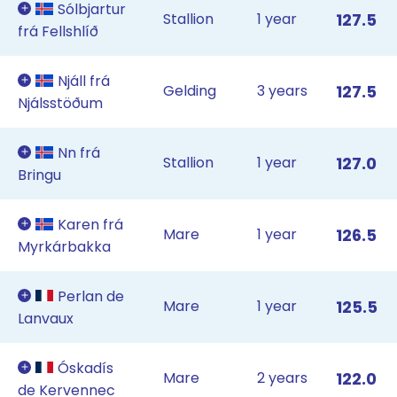
Sólbjartur
Stallion
1 year
127.5
frá Fellshlíð
Njáll frá
Gelding
3 years
127.5
Njálsstöðum
Nn frá
Stallion
1 year
127.0
Bringu
Karen frá
Mare
1 year
126.5
Myrkárbakka
Perlan de
Mare
1 year
125.5
Lanvaux
Óskadís
Mare
2 years
122.0
de Kervennec