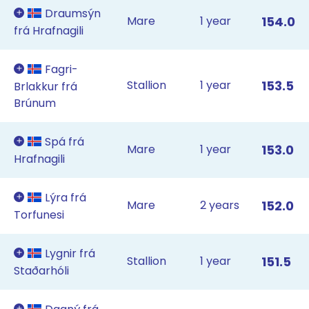
Draumsýn
Mare
1 year
154.0
frá Hrafnagili
Fagri-
Stallion
1 year
153.5
Brlakkur frá
Brúnum
Spá frá
Mare
1 year
153.0
Hrafnagili
Lýra frá
Mare
2 years
152.0
Torfunesi
Lygnir frá
Stallion
1 year
151.5
Staðarhóli