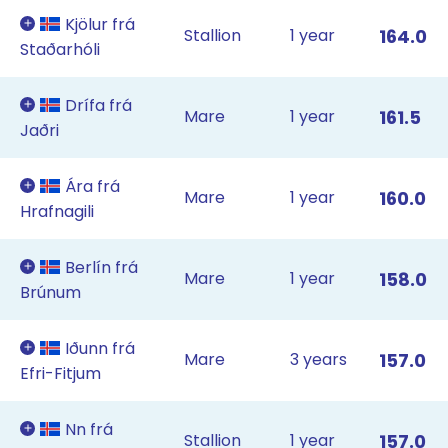
Kjölur frá
Stallion
1 year
164.0
Staðarhóli
Drífa frá
Mare
1 year
161.5
Jaðri
Ára frá
Mare
1 year
160.0
Hrafnagili
Berlín frá
Mare
1 year
158.0
Brúnum
Iðunn frá
Mare
3 years
157.0
Efri-Fitjum
Nn frá
Stallion
1 year
157.0