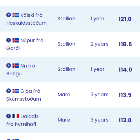
Kölski frá
Stallion
1 year
121.0
Höskuldsstöðum
Núpur frá
Stallion
2 years
118.5
Garði
Nn frá
Stallion
1 year
114.0
Bringu
Glóa frá
Mare
3 years
113.5
Skúmsstöðum
Daladís
Mare
3 years
113.0
fra Þyrnihofi