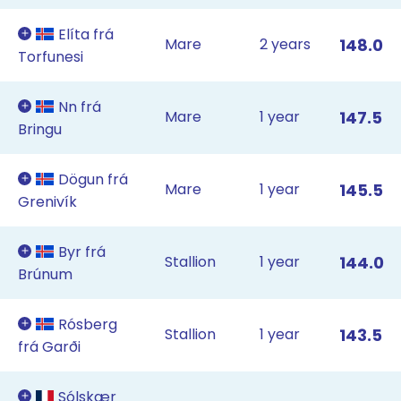
Elíta frá
Mare
2 years
148.0
Torfunesi
Nn frá
Mare
1 year
147.5
Bringu
Dögun frá
Mare
1 year
145.5
Grenivík
Byr frá
Stallion
1 year
144.0
Brúnum
Rósberg
Stallion
1 year
143.5
frá Garði
Sólskær