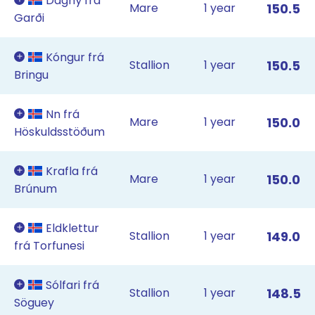
Dagný frá
Mare
1 year
150.5
Garði
Kóngur frá
Stallion
1 year
150.5
Bringu
Nn frá
Mare
1 year
150.0
Höskuldsstöðum
Krafla frá
Mare
1 year
150.0
Brúnum
Eldklettur
Stallion
1 year
149.0
frá Torfunesi
Sólfari frá
Stallion
1 year
148.5
Söguey