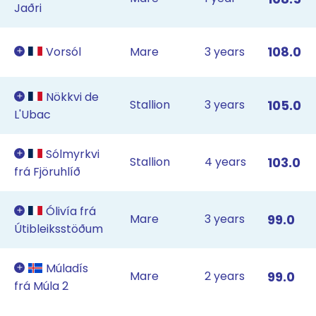
Jaðri
108.0
Vorsól
Mare
3 years
Nökkvi de
Stallion
3 years
105.0
L'Ubac
Sólmyrkvi
Stallion
4 years
103.0
frá Fjöruhlíð
Ólivía frá
Mare
3 years
99.0
Útibleiksstöðum
Múladís
Mare
2 years
99.0
frá Múla 2