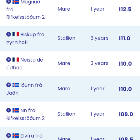
Mögnuð
Mare
1 year
112.5
frá
Rifkelsstöðum 2
Biskup fra
Stallion
3 years
111.0
Þyrnihofi
Neista de
Mare
3 years
110.0
L'Ubac
Iðunn frá
Mare
1 year
110.0
Jaðri
Nn frá
Stallion
1 year
109.0
Rifkelsstöðum 2
Elvíra frá
Mare
1 year
108.5