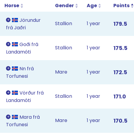
Horse
Gender
Age
Points
Jörundur
Stallion
1 year
179.5
frá Jaðri
Goði frá
Stallion
1 year
175.5
Landamóti
Nn frá
Mare
1 year
172.5
Torfunesi
Vörður frá
Stallion
1 year
171.0
Landamóti
Mara frá
Mare
1 year
170.5
Torfunesi